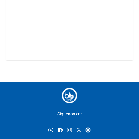
Síguenos en:
whatsapp
facebook
instagram
twitter
google