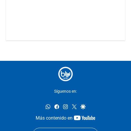
Síguenos en:
whatsapp
facebook
instagram
twitter
google
youtube-
Más contenido en
footer