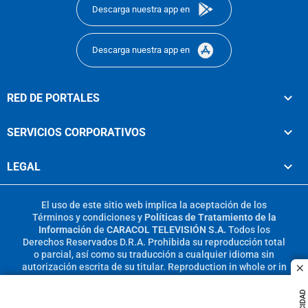
Descarga nuestra app en
Descarga nuestra app en
RED DE PORTALES
SERVICIOS CORPORATIVOS
LEGAL
El uso de este sitio web implica la aceptación de los
Términos y condiciones
y
Políticas de Tratamiento de la
Información
de
CARACOL TELEVISIÓN S.A.
Todos los
Derechos Reservados D.R.A. Prohibida su reproducción total
o parcial, así como su traducción a cualquier idioma sin
autorización escrita de su titular. Reproduction in whole or in
c
part, or translation without written permission is prohibited.
All rights reserved 2025.