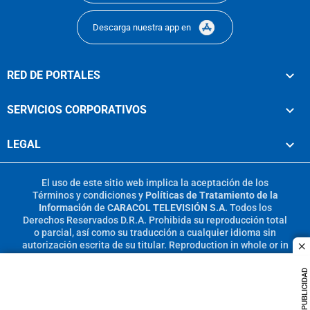
Descarga nuestra app en
RED DE PORTALES
SERVICIOS CORPORATIVOS
LEGAL
El uso de este sitio web implica la aceptación de los
Términos y condiciones
y
Políticas de Tratamiento de la
Información
de
CARACOL TELEVISIÓN S.A.
Todos los
Derechos Reservados D.R.A. Prohibida su reproducción total
o parcial, así como su traducción a cualquier idioma sin
autorización escrita de su titular. Reproduction in whole or in
c
part, or translation without written permission is prohibited.
All rights reserved 2025.
PUBLICIDAD
MIEMBRO DE: