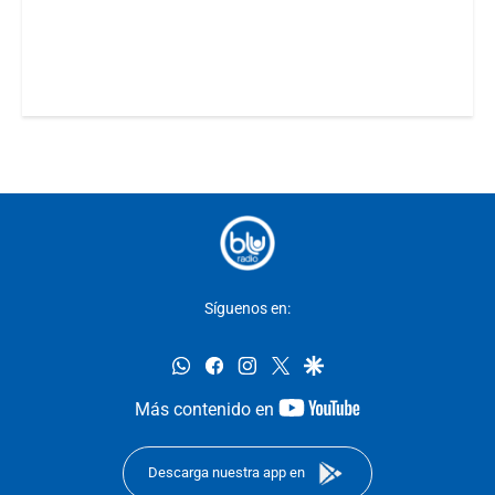
Síguenos en:
whatsapp
facebook
instagram
twitter
google
youtube-
Más contenido en
footer
Descarga nuestra app en