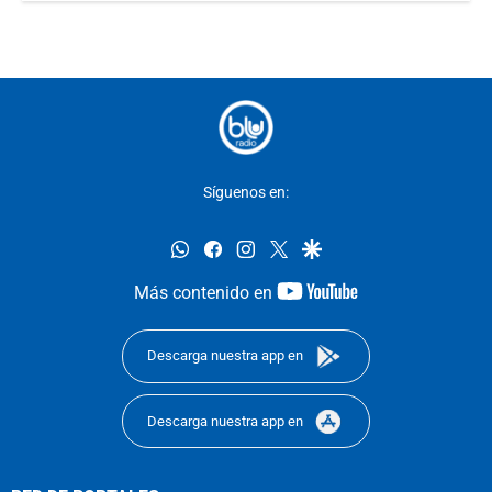
Síguenos en:
whatsapp
facebook
instagram
twitter
google
youtube-
Más contenido en
footer
Descarga nuestra app en
Descarga nuestra app en