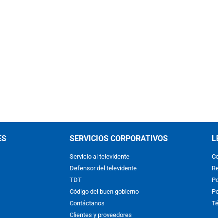
ES
SERVICIOS CORPORATIVOS
L
Servicio al televidente
Co
Defensor del televidente
Re
TDT
Po
Código del buen gobierno
Po
Contáctanos
Té
Clientes y proveedores