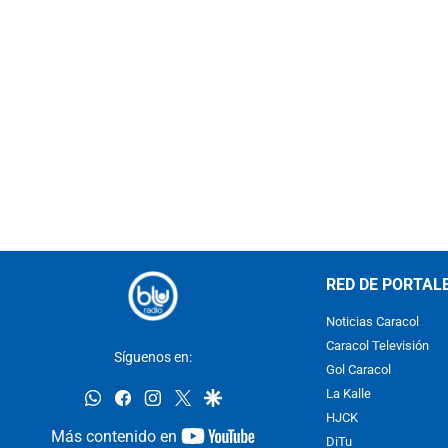
RED DE PORTAL
Noticias Caracol
Caracol Televisión
Síguenos en:
Gol Caracol
whatsapp
facebook
instagram
twitter
google
La Kalle
HJCK
youtube-
Más contenido en
DiTu