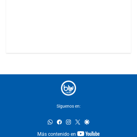
Síguenos en:
whatsapp
facebook
instagram
twitter
google
youtube-
Más contenido en