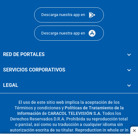
footer
Descarga nuestra app en
Descarga nuestra app en
RED DE PORTALES
SERVICIOS CORPORATIVOS
LEGAL
El uso de este sitio web implica la aceptación de los
Términos y condiciones
y
Políticas de Tratamiento de la
Información
de
CARACOL TELEVISIÓN S.A.
Todos los
Derechos Reservados D.R.A. Prohibida su reproducción total
o parcial, así como su traducción a cualquier idioma sin
autorización escrita de su titular. Reproduction in whole or in
c
part, or translation without written permission is prohibited.