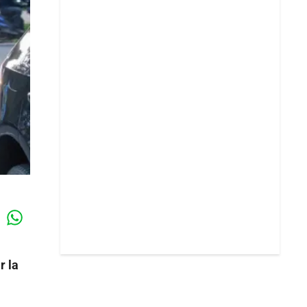
Whatsapp
k
r la