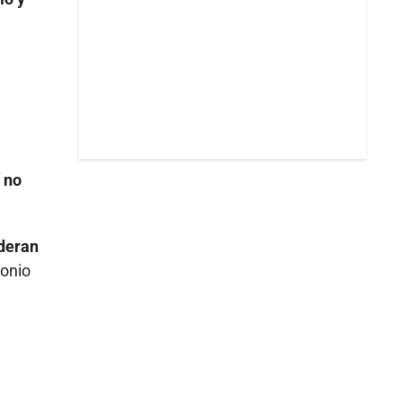
 no
ideran
tonio