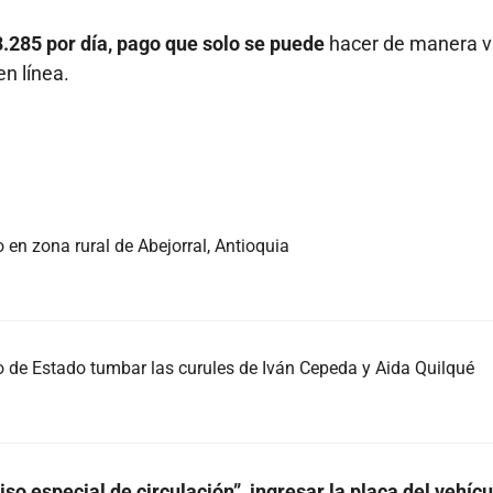
8.285 por día, pago que solo se puede
hacer de manera vi
en línea.
 en zona rural de Abejorral, Antioquia
 de Estado tumbar las curules de Iván Cepeda y Aida Quilqué
so especial de circulación”, ingresar la placa del vehícu