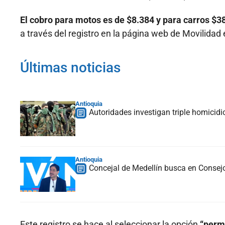
El cobro para motos es de $8.384 y para carros $3
a través del registro en la página web de Movilidad 
Últimas noticias
Antioquia
Autoridades investigan triple homicidio
Antioquia
Concejal de Medellín busca en Consejo
Este registro se hace al seleccionar la opción
“permi