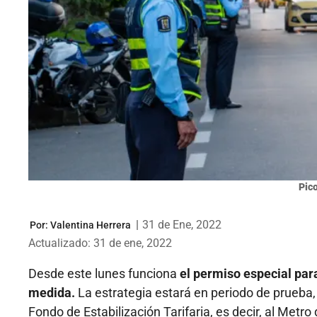
Pico
|
31 de Ene, 2022
Por:
Valentina Herrera
Actualizado: 31 de ene, 2022
Desde este lunes funciona
el permiso especial para
medida.
La estrategia estará en periodo de prueba, 
Fondo de Estabilización Tarifaria, es decir, al Metro