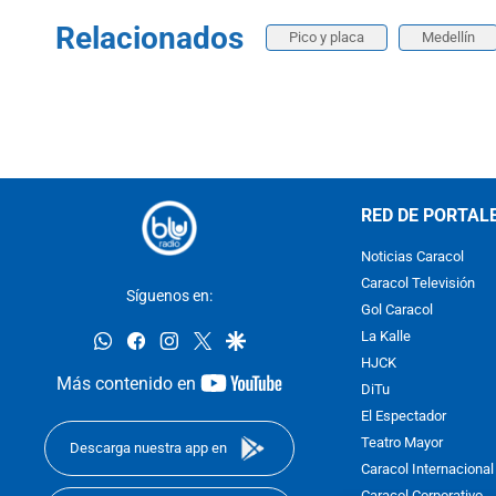
Relacionados
Pico y placa
Medellín
RED DE PORTAL
Noticias Caracol
Caracol Televisión
Síguenos en:
Gol Caracol
whatsapp
facebook
instagram
twitter
google
La Kalle
HJCK
youtube-
Más contenido en
DiTu
footer
El Espectador
Teatro Mayor
Descarga nuestra app en
Caracol Internacional
Caracol Corporativo