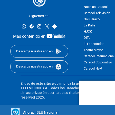
Noticias Caracol
Caracol Televisión
Síguenos en:
Gol Caracol
whatsapp
facebook
instagram
twitter
google
La Kalle
HJCK
youtube-
Más contenido en
DiTu
footer
El Espectador
Teatro Mayor
Descarga nuestra app en
Caracol Internacional
Caracol Corporativo
Descarga nuestra app en
Caracol Next
El uso de este sitio web implica la aceptación de los
Térmi
TELEVISIÓN S.A.
Todos los Derechos Reservados D.R.A. Pro
sin autorización escrita de su titular. Reproduction in whole
reserved 2025.
BLU Nacional