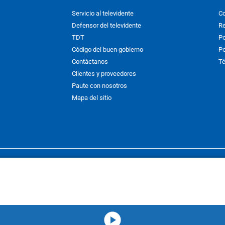
Servicio al televidente
Co
Defensor del televidente
Re
TDT
Po
Código del buen gobierno
Po
Contáctanos
Té
Clientes y proveedores
Paute con nosotros
Mapa del sitio
nos y condiciones
y
Políticas de Tratamiento de la Información
de
CAR
hibida su reproducción total o parcial, así como su traducción a cual
 or in part, or translation without written permission is prohibited. All 
media-icon