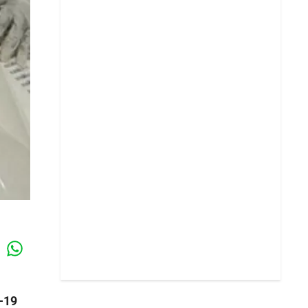
Whatsapp
k
-19