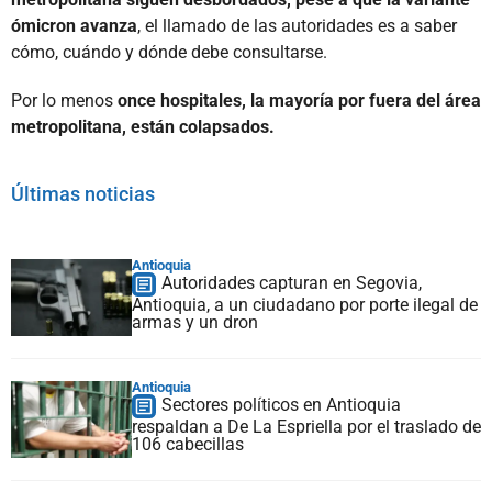
ómicron avanza
, el llamado de las autoridades es a saber
cómo, cuándo y dónde debe consultarse.
Por lo menos
once hospitales, la mayoría por fuera del área
metropolitana, están colapsados.
Últimas noticias
Antioquia
Autoridades capturan en Segovia,
Antioquia, a un ciudadano por porte ilegal de
armas y un dron
Antioquia
Sectores políticos en Antioquia
respaldan a De La Espriella por el traslado de
106 cabecillas