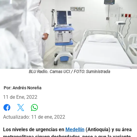
BLU Radio. Camas UCI / FOTO: Suministrada
Por:
Andrés Noreña
11 de Ene, 2022
Whatsapp
Facebook
X
Actualizado: 11 de ene, 2022
Los niveles de urgencias en
Medellín
(Antioquia) y su área
metropolitana siguen desbordados, pese a que la variante