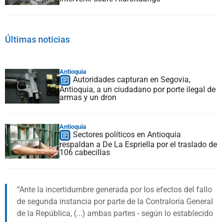
Últimas noticias
Antioquia
Autoridades capturan en Segovia,
Antioquia, a un ciudadano por porte ilegal de
armas y un dron
Antioquia
Sectores políticos en Antioquia
respaldan a De La Espriella por el traslado de
106 cabecillas
Ante la incertidumbre generada por los efectos del fallo
de segunda instancia por parte de la Contraloría General
de la República, (...) ambas partes - según lo establecido