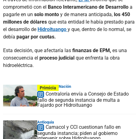
comprometió con el
Banco Interamericano de Desarrollo
a
pagarle en un
solo monto
y de manera anticipada,
los 450
millones de dólares
que esta entidad le había prestado para
el desarrollo de
Hidroituango
y que, dentro de lo normal, se
debía
pagar por cuotas.
Esta decisión, que afectaría las
finanzas de EPM,
es una
consecuencia el
proceso judicial
que enfrenta la obra
hidroeléctrica.
Nación
Primicia
Contraloría envía a Consejo de Estado
fallo de segunda instancia de multa a
Fajardo por Hidroituango
Antioquia
Camacol y CCI cuestionan fallo en
segunda instancia; piden al gobierno
intervenir sobre Hidroituango