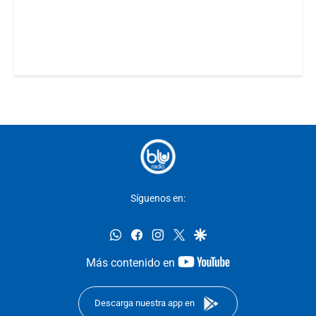
Síguenos en:
whatsapp
facebook
instagram
twitter
google
youtube-
Más contenido en
footer
Descarga nuestra app en