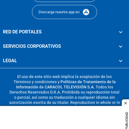
Descarga nuestra app en
RED DE PORTALES
SERVICIOS CORPORATIVOS
LEGAL
El uso de este sitio web implica la aceptación de los
Términos y condiciones
y
Políticas de Tratamiento de la
Información
de
CARACOL TELEVISIÓN S.A.
Todos los
Derechos Reservados D.R.A. Prohibida su reproducción total
o parcial, así como su traducción a cualquier idioma sin
autorización escrita de su titular. Reproduction in whole or in
c
part, or translation without written permission is prohibited.
All rights reserved 2025.
PUBLICIDAD
MIEMBRO DE: