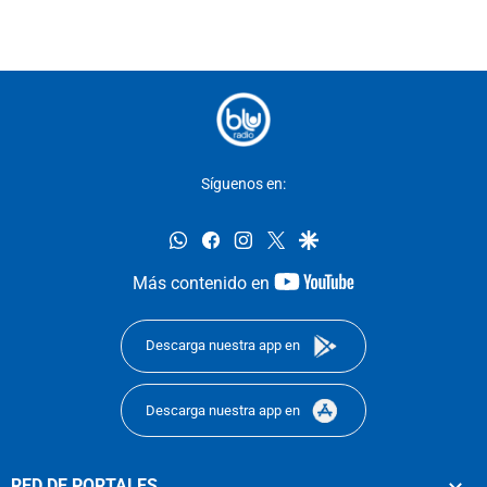
Síguenos en:
whatsapp
facebook
instagram
twitter
google
youtube-
Más contenido en
footer
Descarga nuestra app en
Descarga nuestra app en
RED DE PORTALES