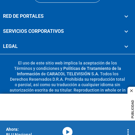
RED DE PORTALES
SERVICIOS CORPORATIVOS
LEGAL
El uso de este sitio web implica la aceptación de los
Términos y condiciones
y
Políticas de Tratamiento de la
Información
de
CARACOL TELEVISIÓN S.A.
Todos los
Derechos Reservados D.R.A. Prohibida su reproducción total
o parcial, así como su traducción a cualquier idioma sin
autorización escrita de su titular. Reproduction in whole or in
c
part, or translation without written permission is prohibited.
All rights reserved 2025.
PUBLICIDAD
MIEMBRO DE:
media-icon
BLU Nacional