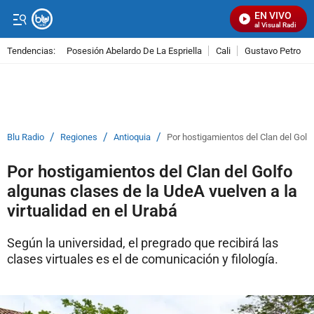
EN VIVO
Señal Visual Radio
Tendencias:
Posesión Abelardo De La Espriella
Cali
Gustavo Petro
PUBLICIDAD
/
/
/
Blu Radio
Regiones
Antioquia
Por hostigamientos del Clan del Golfo
Por hostigamientos del Clan del Golfo
algunas clases de la UdeA vuelven a la
virtualidad en el Urabá
Según la universidad, el pregrado que recibirá las
clases virtuales es el de comunicación y filología.