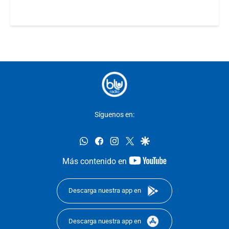
Síguenos en:
whatsapp
facebook
instagram
twitter
google
youtube-
Más contenido en
footer
Descarga nuestra app en
Descarga nuestra app en