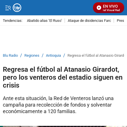
EN VIVO
Señal Visual Radio
Tendencias:
Abatido alias ‘El Ruso’
Ataque de disidencias Farc
Preso
PUBLICIDAD
/
/
/
Blu Radio
Regiones
Antioquia
Regresa el fútbol al Atanasio Girardot
Regresa el fútbol al Atanasio Girardot,
pero los venteros del estadio siguen en
crisis
Ante esta situación, la Red de Venteros lanzó una
campaña para recolección de fondos y solventar
económicamente a 120 familias.