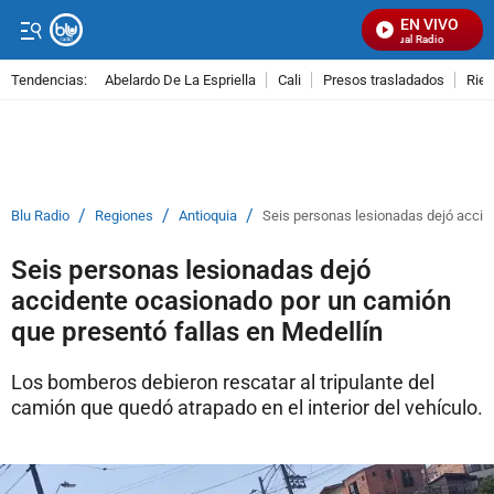
EN VIVO
Señal Visual Radio
Tendencias:
Abelardo De La Espriella
Cali
Presos trasladados
Rie
PUBLICIDAD
/
/
/
Blu Radio
Regiones
Antioquia
Seis personas lesionadas dejó accid
Seis personas lesionadas dejó
accidente ocasionado por un camión
que presentó fallas en Medellín
Los bomberos debieron rescatar al tripulante del
camión que quedó atrapado en el interior del vehículo.