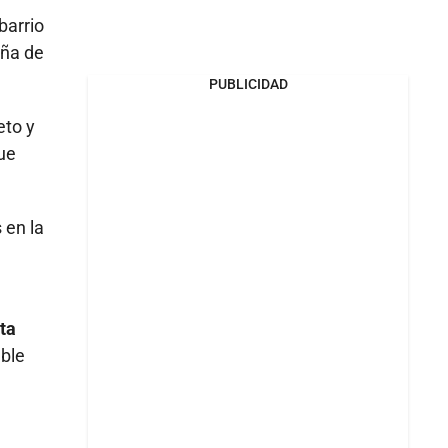
barrio
ña de
PUBLICIDAD
eto y
que
 en la
sta
ble