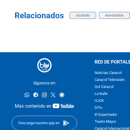
Relacionados
sicariato
Asesinatos
RED DE PORTAL
Noticias Caracol
Caracol Televisión
Síguenos en:
Gol Caracol
whatsapp
facebook
instagram
twitter
google
La Kalle
HJCK
youtube-
Más contenido en
DiTu
footer
El Espectador
Teatro Mayor
Descarga nuestra app en
Caracol Internacional