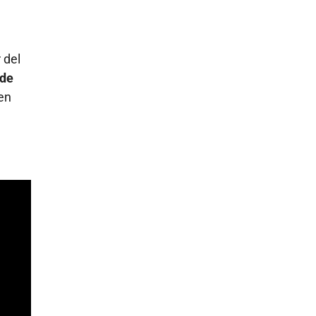
 del
 de
 en