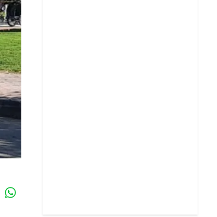
Whatsapp
k