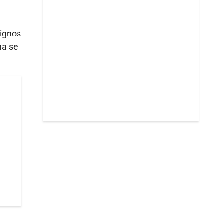
signos
na se