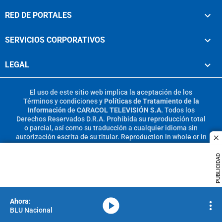
RED DE PORTALES
SERVICIOS CORPORATIVOS
LEGAL
El uso de este sitio web implica la aceptación de los
Términos y condiciones
y
Políticas de Tratamiento de la
Información
de
CARACOL TELEVISIÓN S.A.
Todos los
Derechos Reservados D.R.A. Prohibida su reproducción total
o parcial, así como su traducción a cualquier idioma sin
autorización escrita de su titular. Reproduction in whole or in
c
part, or translation without written permission is prohibited.
All rights reserved 2025.
PUBLICIDAD
MIEMBRO DE:
media-icon
BLU Nacional