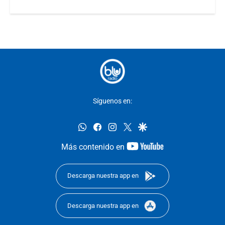
Síguenos en:
whatsapp
facebook
instagram
twitter
google
youtube-
Más contenido en
footer
Descarga nuestra app en
Descarga nuestra app en