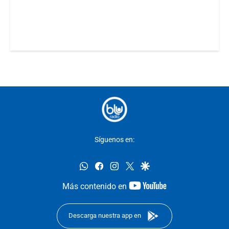
Síguenos en:
whatsapp
facebook
instagram
twitter
google
youtube-
Más contenido en
footer
Descarga nuestra app en