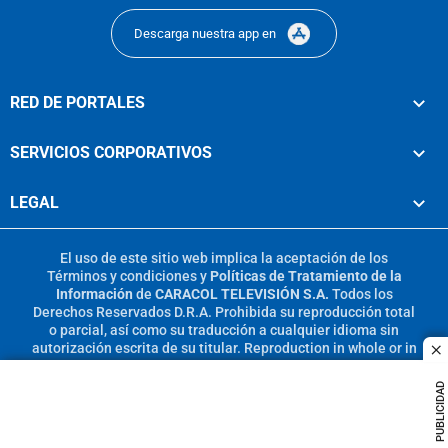
Descarga nuestra app en
RED DE PORTALES
SERVICIOS CORPORATIVOS
LEGAL
El uso de este sitio web implica la aceptación de los
Términos y condiciones
y
Políticas de Tratamiento de la
Información
de
CARACOL TELEVISIÓN S.A.
Todos los
Derechos Reservados D.R.A. Prohibida su reproducción total
o parcial, así como su traducción a cualquier idioma sin
autorización escrita de su titular. Reproduction in whole or in
c
part, or translation without written permission is prohibited.
All rights reserved 2025.
PUBLICIDAD
MIEMBRO DE: