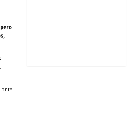
,
pero
s,
s
,
r
ante