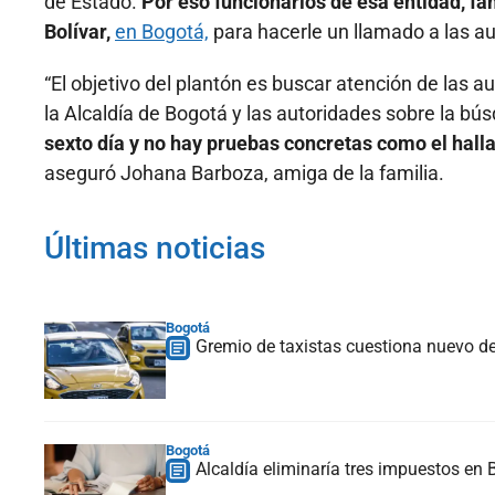
de Estado.
Por eso funcionarios de esa entidad, fa
Bolívar,
en Bogotá,
para hacerle un llamado a las a
“El objetivo del plantón es buscar atención de las 
la Alcaldía de Bogotá y las autoridades sobre la b
sexto día y no hay pruebas concretas como el hallazg
aseguró Johana Barboza, amiga de la familia.
Últimas noticias
Bogotá
Gremio de taxistas cuestiona nuevo dec
Bogotá
Alcaldía eliminaría tres impuestos en 