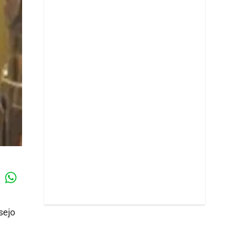
Whatsapp
k
sejo