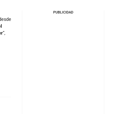
PUBLICIDAD
 desde
l
er
”,