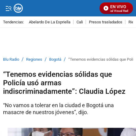
EN VIVO
Señal Visual Radio
Tendencias:
Abelardo De La Espriella
Cali
Presos trasladados
Rie
PUBLICIDAD
/
/
/
Blu Radio
Regiones
Bogotá
“Tenemos evidencias sólidas que Polic
“Tenemos evidencias sólidas que
Policía usó armas
indiscriminadamente”: Claudia López
“No vamos a tolerar en la ciudad e Bogotá una
masacre de nuestros jóvenes”, dijo.