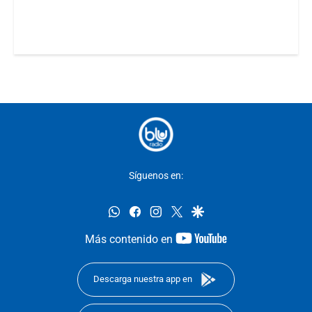
Síguenos en:
whatsapp
facebook
instagram
twitter
google
youtube-
Más contenido en
footer
Descarga nuestra app en