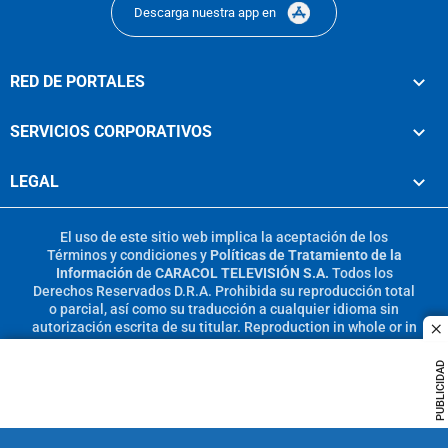
Descarga nuestra app en
RED DE PORTALES
SERVICIOS CORPORATIVOS
LEGAL
El uso de este sitio web implica la aceptación de los
Términos y condiciones
y
Políticas de Tratamiento de la
Información
de
CARACOL TELEVISIÓN S.A.
Todos los
Derechos Reservados D.R.A. Prohibida su reproducción total
o parcial, así como su traducción a cualquier idioma sin
autorización escrita de su titular. Reproduction in whole or in
c
part, or translation without written permission is prohibited.
All rights reserved 2025.
PUBLICIDAD
MIEMBRO DE: