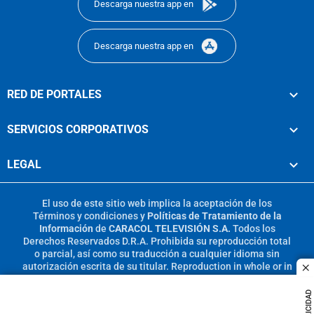
Descarga nuestra app en
Descarga nuestra app en
RED DE PORTALES
SERVICIOS CORPORATIVOS
LEGAL
El uso de este sitio web implica la aceptación de los
Términos y condiciones
y
Políticas de Tratamiento de la
Información
de
CARACOL TELEVISIÓN S.A.
Todos los
Derechos Reservados D.R.A. Prohibida su reproducción total
o parcial, así como su traducción a cualquier idioma sin
autorización escrita de su titular. Reproduction in whole or in
c
part, or translation without written permission is prohibited.
All rights reserved 2025.
PUBLICIDAD