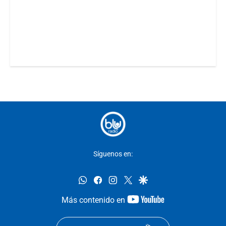
Síguenos en:
whatsapp
facebook
instagram
twitter
google
youtube-
Más contenido en
footer