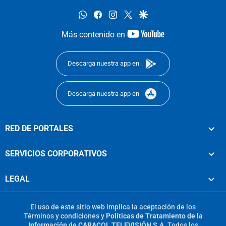
whatsapp
facebook
instagram
twitter
google
youtube-
Más contenido en
footer
Descarga nuestra app en
Descarga nuestra app en
RED DE PORTALES
SERVICIOS CORPORATIVOS
LEGAL
El uso de este sitio web implica la aceptación de los
Términos y condiciones
y
Políticas de Tratamiento de la
Información
de
CARACOL TELEVISIÓN S.A.
Todos los