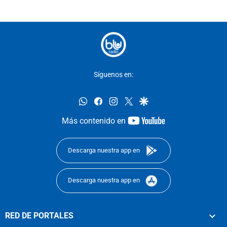
Síguenos en:
whatsapp
facebook
instagram
twitter
google
youtube-
Más contenido en
footer
Descarga nuestra app en
Descarga nuestra app en
RED DE PORTALES