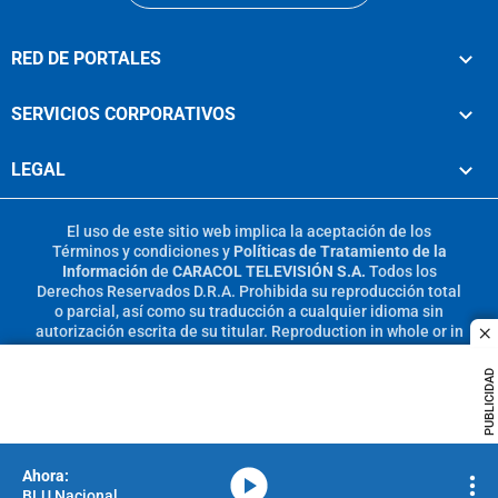
RED DE PORTALES
SERVICIOS CORPORATIVOS
LEGAL
El uso de este sitio web implica la aceptación de los
Términos y condiciones
y
Políticas de Tratamiento de la
Información
de
CARACOL TELEVISIÓN S.A.
Todos los
Derechos Reservados D.R.A. Prohibida su reproducción total
o parcial, así como su traducción a cualquier idioma sin
autorización escrita de su titular. Reproduction in whole or in
c
part, or translation without written permission is prohibited.
All rights reserved 2025.
PUBLICIDAD
MIEMBRO DE:
media-icon
BLU Nacional