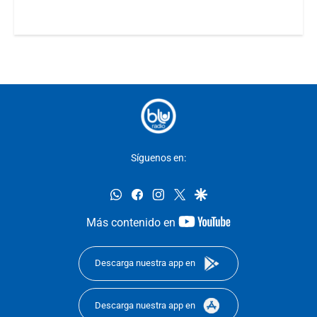
Síguenos en:
whatsapp
facebook
instagram
twitter
google
youtube-
Más contenido en
footer
Descarga nuestra app en
Descarga nuestra app en