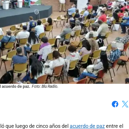
l acuerdo de paz.
Foto: Blu Radio.
Faceboo
X
ló que luego de cinco años del
acuerdo de paz
entre el