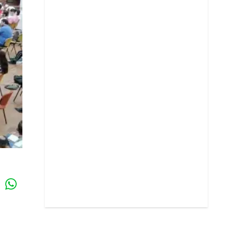
Whatsapp
k