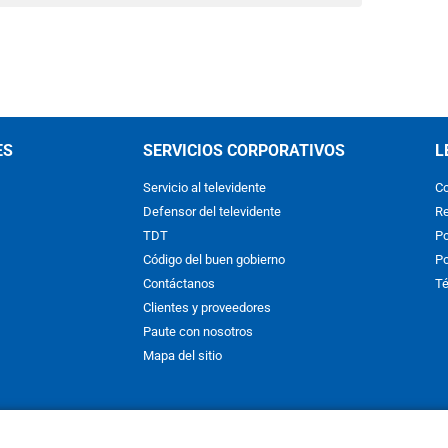
ES
SERVICIOS CORPORATIVOS
L
Servicio al televidente
Co
Defensor del televidente
Re
TDT
Po
Código del buen gobierno
Po
Contáctanos
Té
Clientes y proveedores
Paute con nosotros
Mapa del sitio