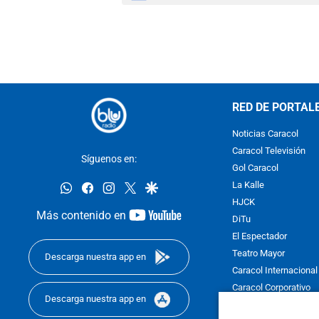
RED DE PORTAL
Noticias Caracol
Caracol Televisión
Síguenos en:
Gol Caracol
whatsapp
facebook
instagram
twitter
google
La Kalle
HJCK
youtube-
Más contenido en
DiTu
footer
El Espectador
Teatro Mayor
Descarga nuestra app en
Caracol Internacional
Caracol Corporativo
Descarga nuestra app en
Caracol Next