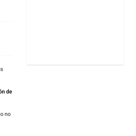
os
ión de
mo no