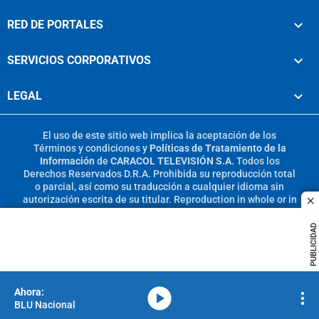
RED DE PORTALES
SERVICIOS CORPORATIVOS
LEGAL
El uso de este sitio web implica la aceptación de los
Términos y condiciones
y
Políticas de Tratamiento de la
Información
de
CARACOL TELEVISIÓN S.A.
Todos los
Derechos Reservados D.R.A. Prohibida su reproducción total
o parcial, así como su traducción a cualquier idioma sin
autorización escrita de su titular. Reproduction in whole or in
c
part, or translation without written permission is prohibited.
All rights reserved 2025.
PUBLICIDAD
MIEMBRO DE:
media-icon
BLU Nacional