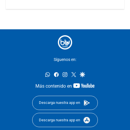
Síguenos en:
whatsapp
facebook
instagram
twitter
google
youtube-
Más contenido en
footer
Descarga nuestra app en
Descarga nuestra app en