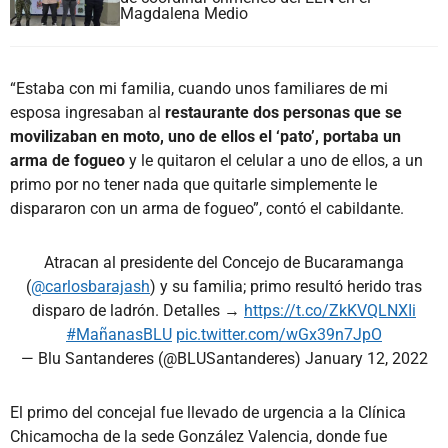
Magdalena Medio
“Estaba con mi familia, cuando unos familiares de mi
esposa ingresaban al
restaurante dos personas
que se
movilizaban en moto, uno de ellos el ‘pato’, portaba un
arma de fogueo
y le quitaron el celular a uno de ellos, a un
primo por no tener nada que quitarle simplemente le
dispararon con un arma de fogueo”, contó el cabildante.
Atracan al presidente del Concejo de Bucaramanga
(
@carlosbarajash
) y su familia; primo resultó herido tras
disparo de ladrón. Detalles →
https://t.co/ZkKVQLNXIi
#MañanasBLU
pic.twitter.com/wGx39n7JpO
— Blu Santanderes (@BLUSantanderes)
January 12, 2022
El primo del concejal fue llevado de urgencia a la Clínica
Chicamocha de la sede González Valencia, donde fue