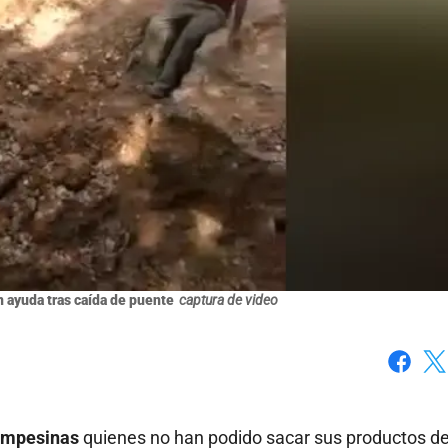
 ayuda tras caída de puente
captura de video
Faceboo
X
campesinas
quienes no han podido sacar sus productos d