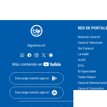
RED DE PORTAL
Noticias Caracol
Caracol Televisión
Síguenos en:
Gol Caracol
whatsapp
facebook
instagram
twitter
google
La Kalle
HJCK
youtube-
Más contenido en
DiTu
footer
El Espectador
Teatro Mayor
Descarga nuestra app en
Caracol Internacional
Caracol Corporativo
Descarga nuestra app en
Caracol Next