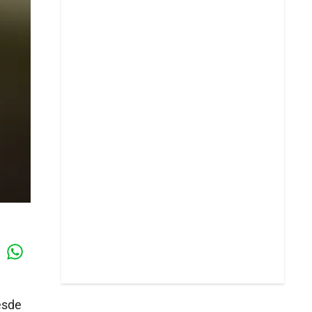
Whatsapp
k
esde