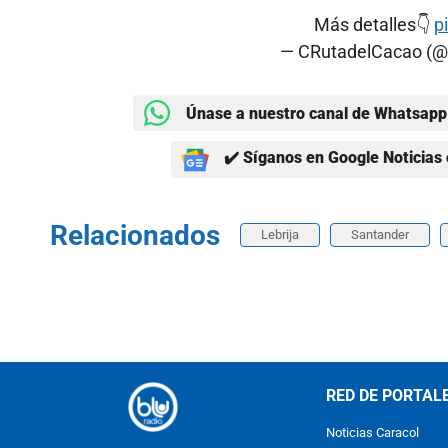
Más detalles👇
p
— CRutadelCacao (
Únase a nuestro canal de Whatsapp 
✔️ Síganos en Google Noticias 
Relacionados
Lebrija
Santander
RED DE PORTAL
Noticias Caracol