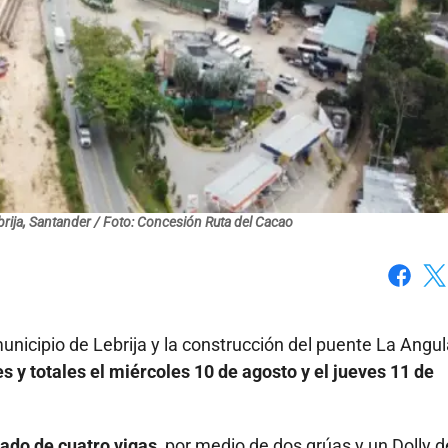
brija, Santander / Foto: Concesión Ruta del Cacao
Faceboo
X
nicipio de Lebrija y la construcción del puente La Angula
es y totales el miércoles 10 de agosto y el jueves 11 de
ado de cuatro vigas,
por medio de dos grúas y un Dolly d