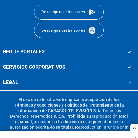
Descarga nuestra app en
Descarga nuestra app en
RED DE PORTALES
SERVICIOS CORPORATIVOS
LEGAL
El uso de este sitio web implica la aceptación de los
Términos y condiciones
y
Políticas de Tratamiento de la
Información
de
CARACOL TELEVISIÓN S.A.
Todos los
Derechos Reservados D.R.A. Prohibida su reproducción total
o parcial, así como su traducción a cualquier idioma sin
autorización escrita de su titular. Reproduction in whole or in
c
part, or translation without written permission is prohibited.