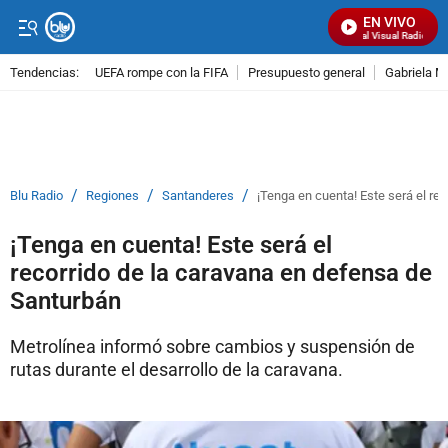
EN VIVO
Señal Visual Radio
Tendencias:
UEFA rompe con la FIFA
Presupuesto general
Gabriela M
PUBLICIDAD
/
/
/
Blu Radio
Regiones
Santanderes
¡Tenga en cuenta! Este será el re
¡Tenga en cuenta! Este será el
recorrido de la caravana en defensa de
Santurbán
Metrolínea informó sobre cambios y suspensión de
rutas durante el desarrollo de la caravana.