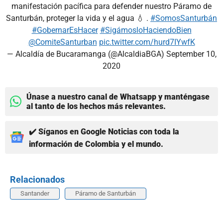
manifestación pacífica para defender nuestro Páramo de
Santurbán, proteger la vida y el agua 💧 .
#SomosSanturbán
#GobernarEsHacer
#SigámosloHaciendoBien
@ComiteSanturban
pic.twitter.com/hurd7IYwfK
— Alcaldía de Bucaramanga (@AlcaldiaBGA)
September 10,
2020
Únase a nuestro canal de Whatsapp y manténgase
al tanto de los hechos más relevantes.
✔️ Síganos en Google Noticias con toda la
información de Colombia y el mundo.
Relacionados
Santander
Páramo de Santurbán