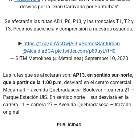
desvíos por la ‘Gran Caravana por Santurbán’
Se afectarán las rutas AB1, P6, P13, y las troncales T1, T2 y
T3. Pedimos paciencia y comprensión a nuestros usuarios.
▶️
https://t.co/pbWcOwjAi3
#SomosSanturban
@AlcaldiaBGA
pic.twitter.com/p89uyLYtH0
— SITM Metrolínea (@Metrolinea)
September 10, 2020
Las rutas que se afectarán son:
AP13, en sentido sur-norte,
que a partir de la 1:00 p.m
. desviará en el centro comercial
Megamall – avenida Quebradaseca -Boulevar – carrera 21 –
Parque Estación UIS. En sentido norte – sur desviará en la
carrera 11 – carrera 27 – Avenida Quebradaseca – trazado
original.
PUBLICIDAD