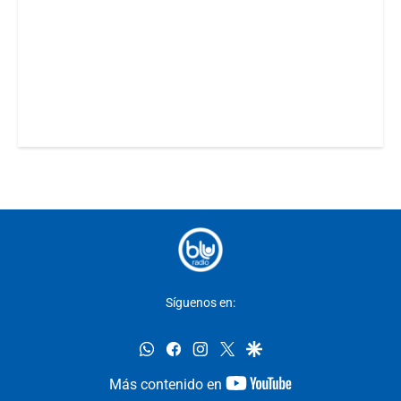
Síguenos en:
whatsapp
facebook
instagram
twitter
google
youtube-
Más contenido en
footer