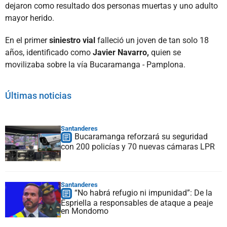
dejaron como resultado dos personas muertas y uno adulto
mayor herido.
En el primer
siniestro vial
falleció un joven de tan solo 18
años, identificado como
Javier Navarro,
quien se
movilizaba sobre la vía Bucaramanga - Pamplona.
Últimas noticias
Santanderes
Bucaramanga reforzará su seguridad
con 200 policías y 70 nuevas cámaras LPR
Santanderes
“No habrá refugio ni impunidad”: De la
Espriella a responsables de ataque a peaje
en Mondomo