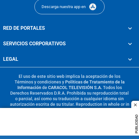
Descarga nuestra app en
RED DE PORTALES
SERVICIOS CORPORATIVOS
LEGAL
El uso de este sitio web implica la aceptación de los
Términos y condiciones
y
Políticas de Tratamiento de la
Información
de
CARACOL TELEVISIÓN S.A.
Todos los
Derechos Reservados D.R.A. Prohibida su reproducción total
o parcial, así como su traducción a cualquier idioma sin
autorización escrita de su titular. Reproduction in whole or in
c
part, or translation without written permission is prohibited.
All rights reserved 2025.
PUBLICIDAD
MIEMBRO DE: