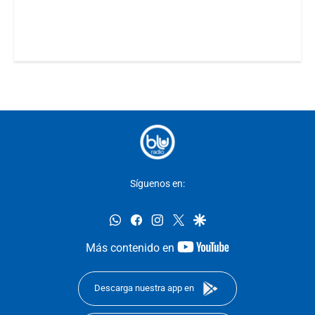
Síguenos en:
whatsapp
facebook
instagram
twitter
google
youtube-
Más contenido en
footer
Descarga nuestra app en