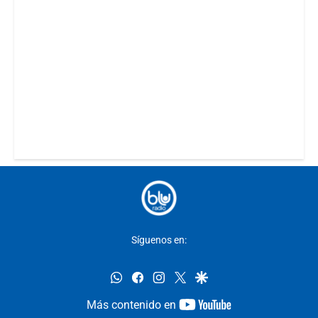
Síguenos en:
whatsapp
facebook
instagram
twitter
google
youtube-
Más contenido en
footer