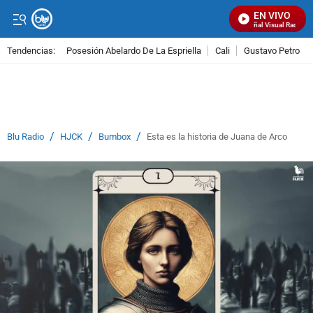
EN VIVO
Señal Visual Radio
Tendencias:
Posesión Abelardo De La Espriella
Cali
Gustavo Petro
PUBLICIDAD
/
/
/
Blu Radio
HJCK
Bumbox
Esta es la historia de Juana de Arco