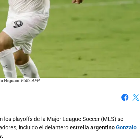
o Higuaín
Foto: AFP
Faceboo
X
en los playoffs de la Major League Soccer (MLS) se
dores, incluido el delantero
estrella argentino
Gonzalo
s.