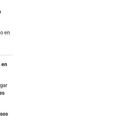
n
vo en
 en
ugar
es
asos