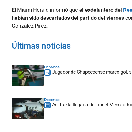
El Miami Herald informó que
el exdelantero del
Rea
habían sido descartados del partido del viernes
con
González Pirez.
Últimas noticias
Deportes
Jugador de Chapecoense marcó gol, sal
Deportes
Así fue la llegada de Lionel Messi a Ro