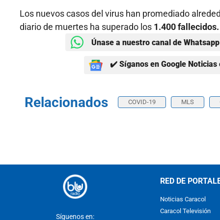
Los nuevos casos del virus han promediado alrede
diario de muertes ha superado los
1.400 fallecidos.
Únase a nuestro canal de Whatsapp 
✔️ Síganos en Google Noticias 
Relacionados
COVID-19
MLS
RED DE PORTAL
Noticias Caracol
Caracol Televisión
Síguenos en: