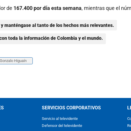
dor de
167.400 por día esta semana
, mientras que el nú
y manténgase al tanto de los hechos más relevantes.
con toda la información de Colombia y el mundo.
Gonzalo Higuaín
ES
SERVICIOS CORPORATIVOS
L
Servicio al televidente
Co
Defensor del televidente
Re