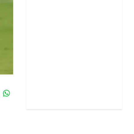
Whatsapp
k