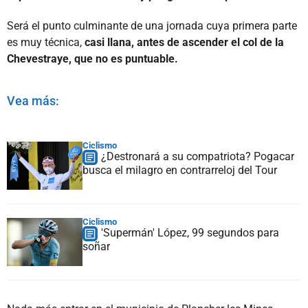
Será el punto culminante de una jornada cuya primera parte
es muy técnica,
casi llana, antes de ascender el col de la
Chevestraye, que no es puntuable.
Vea más:
Ciclismo
¿Destronará a su compatriota? Pogacar
busca el milagro en contrarreloj del Tour
Ciclismo
'Supermán' López, 99 segundos para
soñar