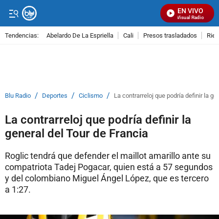
EN VIVO
Señal Visual Radio
Tendencias:
Abelardo De La Espriella
Cali
Presos trasladados
Rie
PUBLICIDAD
/
/
/
Blu Radio
Deportes
Ciclismo
La contrarreloj que podría definir la ge
La contrarreloj que podría definir la
general del Tour de Francia
Roglic tendrá que defender el maillot amarillo ante su
compatriota Tadej Pogacar, quien está a 57 segundos
y del colombiano Miguel Ángel López, que es tercero
a 1:27.