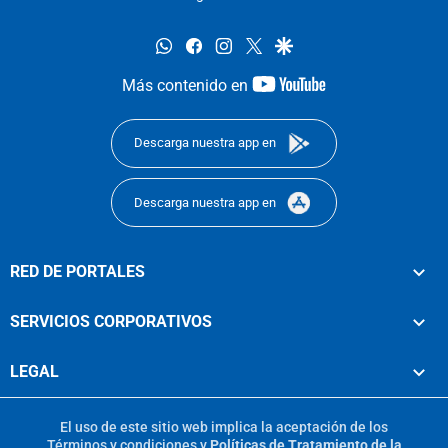
whatsapp
facebook
instagram
twitter
google
youtube-
Más contenido en
footer
Descarga nuestra app en
Descarga nuestra app en
RED DE PORTALES
SERVICIOS CORPORATIVOS
LEGAL
El uso de este sitio web implica la aceptación de los
Términos y condiciones
y
Políticas de Tratamiento de la