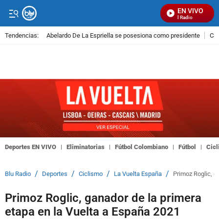
EN VIVO
Señal Visual Radio
Tendencias:
Abelardo De La Espriella se posesiona como presidente
Cal
PUBLICIDAD
Deportes EN VIVO
Eliminatorias
Fútbol Colombiano
Fútbol
Cic
/
/
/
/
Blu Radio
Deportes
Ciclismo
La Vuelta España
Primoz Roglic, g
Primoz Roglic, ganador de la primera
etapa en la Vuelta a España 2021