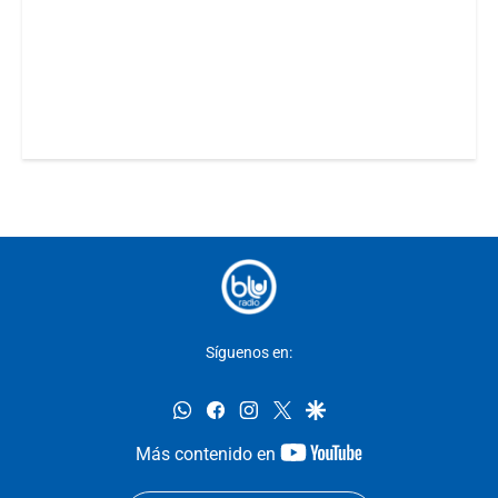
Síguenos en:
whatsapp
facebook
instagram
twitter
google
youtube-
Más contenido en
footer