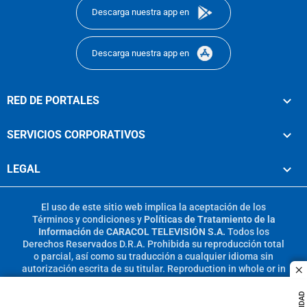
Descarga nuestra app en
Descarga nuestra app en
RED DE PORTALES
SERVICIOS CORPORATIVOS
LEGAL
El uso de este sitio web implica la aceptación de los
Términos y condiciones
y
Políticas de Tratamiento de la
Información
de
CARACOL TELEVISIÓN S.A.
Todos los
Derechos Reservados D.R.A. Prohibida su reproducción total
o parcial, así como su traducción a cualquier idioma sin
autorización escrita de su titular. Reproduction in whole or in
c
part, or translation without written permission is prohibited.
All rights reserved 2025.