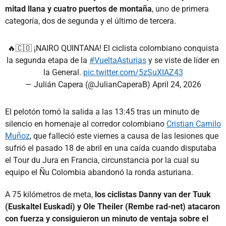
mitad llana y cuatro puertos de montaña
, uno de primera
categoría, dos de segunda y el último de tercera.
🔥🇨🇴 ¡NAIRO QUINTANA! El ciclista colombiano conquista
la segunda etapa de la
#VueltaAsturias
y se viste de líder en
la General.
pic.twitter.com/5zSuXIAZ43
— Julián Capera (@JulianCaperaB)
April 24, 2026
El pelotón tomó la salida a las 13:45 tras un minuto de
silencio en homenaje al corredor colombiano
Cristian Camilo
Muñoz
, que falleció este viernes a causa de las lesiones que
sufrió el pasado 18 de abril en una caída cuando disputaba
el Tour du Jura en Francia, circunstancia por la cual su
equipo el Ñu Colombia abandonó la ronda asturiana.
A 75 kilómetros de meta,
los ciclistas Danny van der Tuuk
(Euskaltel Euskadi) y Ole Theiler (Rembe rad-net) atacaron
con fuerza y consiguieron un minuto de ventaja sobre el