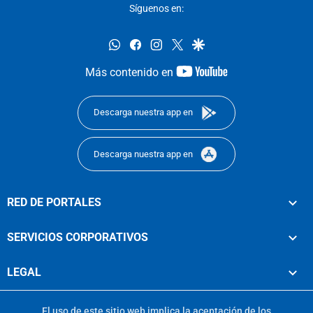
Síguenos en:
whatsapp
facebook
instagram
twitter
google
youtube-
Más contenido en
footer
Descarga nuestra app en
Descarga nuestra app en
RED DE PORTALES
SERVICIOS CORPORATIVOS
LEGAL
El uso de este sitio web implica la aceptación de los