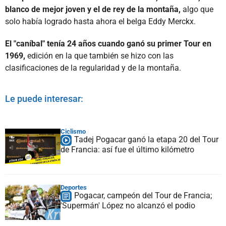
blanco de mejor joven y el de rey de la montaña,
algo que
solo había logrado hasta ahora el belga Eddy Merckx.
El "caníbal" tenía 24 años cuando ganó su primer Tour en
1969,
edición en la que también se hizo con las
clasificaciones de la regularidad y de la montaña.
Le puede interesar:
Ciclismo
Tadej Pogacar ganó la etapa 20 del Tour
de Francia: así fue el último kilómetro
Deportes
Pogacar, campeón del Tour de Francia;
'Supermán' López no alcanzó el podio