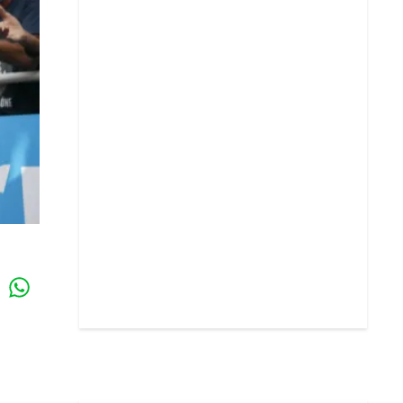
Whatsapp
k