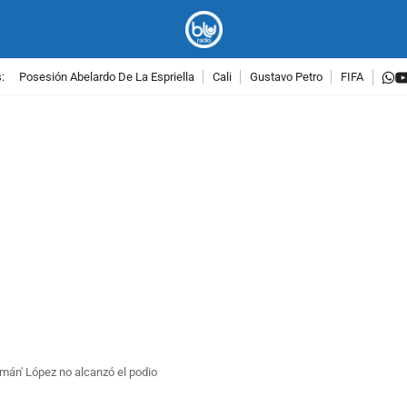
w
:
Posesión Abelardo De La Espriella
Cali
Gustavo Petro
FIFA
PUBLICIDAD
mán' López no alcanzó el podio