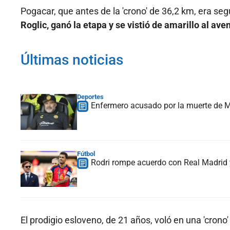
Pogacar, que antes de la 'crono' de 36,2 km, era s
Roglic, ganó la etapa y se vistió de amarillo al ave
Últimas noticias
Deportes
Enfermero acusado por la muerte de Ma
Fútbol
Rodri rompe acuerdo con Real Madrid y
El prodigio esloveno, de 21 años, voló en una 'crono