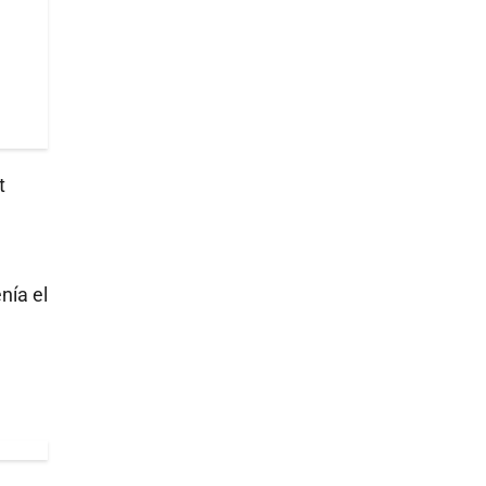
t
enía el