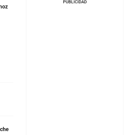
PUBLICIDAD
moz
nche