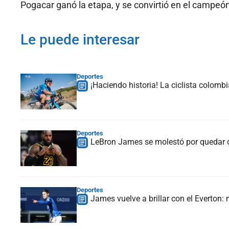
Pogacar ganó la etapa, y se convirtió en el campeó
Le puede interesar
Deportes
¡Haciendo historia! La ciclista colomb
Deportes
LeBron James se molestó por quedar d
Deportes
James vuelve a brillar con el Everton: 