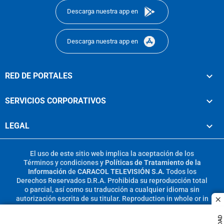
Descarga nuestra app en
Descarga nuestra app en
RED DE PORTALES
SERVICIOS CORPORATIVOS
LEGAL
El uso de este sitio web implica la aceptación de los
Términos y condiciones
y
Políticas de Tratamiento de la
Información
de
CARACOL TELEVISIÓN S.A.
Todos los
Derechos Reservados D.R.A. Prohibida su reproducción total
o parcial, así como su traducción a cualquier idioma sin
autorización escrita de su titular. Reproduction in whole or in
c
part, or translation without written permission is prohibited.
All rights reserved 2025.