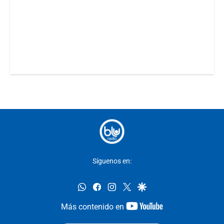
Síguenos en:
whatsapp
facebook
instagram
twitter
google
youtube-
Más contenido en
footer