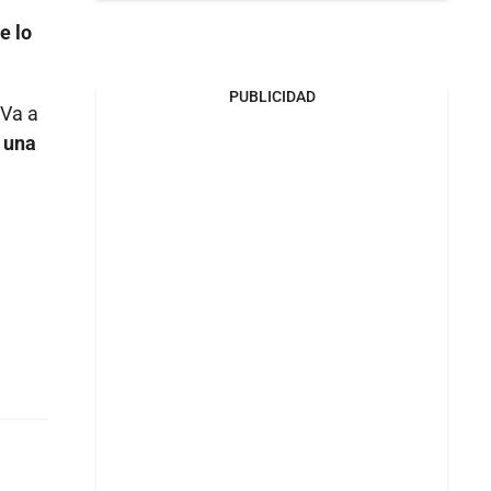
e lo
PUBLICIDAD
 Va a
 una