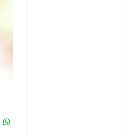
Whatsapp
k