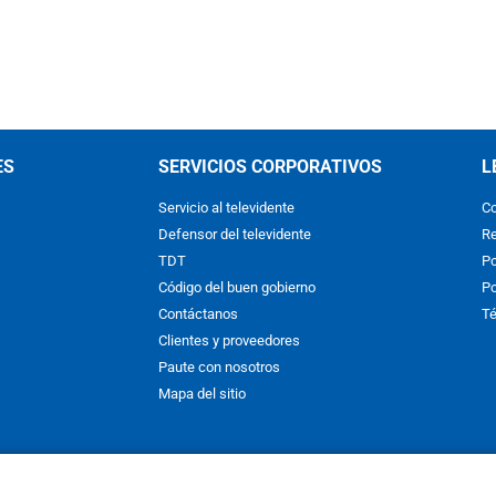
ES
SERVICIOS CORPORATIVOS
L
Servicio al televidente
Co
Defensor del televidente
Re
TDT
Po
Código del buen gobierno
Po
Contáctanos
Té
Clientes y proveedores
Paute con nosotros
Mapa del sitio