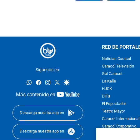
RED DE PORTAL
Noticias Caracol
Caracol Televisión
Síguenos en:
Gol Caracol
whatsapp
facebook
instagram
twitter
google
La Kalle
HJCK
youtube-
Más contenido en
DiTu
footer
El Espectador
Teatro Mayor
Descarga nuestra app en
Caracol Internacional
Caracol Corporativo
Descarga nuestra app en
Caracol Next