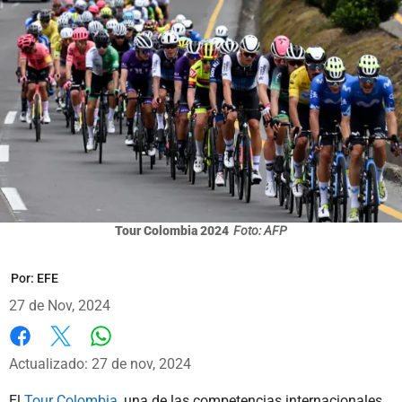
Tour Colombia 2024
Foto: AFP
Por:
EFE
27 de Nov, 2024
Whatsapp
Facebook
X
Actualizado: 27 de nov, 2024
El
Tour Colombia,
una de las competencias internacionales