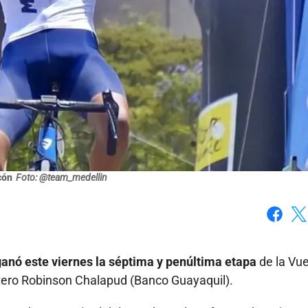
cón
Foto: @team_medellin
Faceboo
X
anó este viernes la séptima y penúltima etapa
de la Vue
etero Robinson Chalapud (Banco Guayaquil).