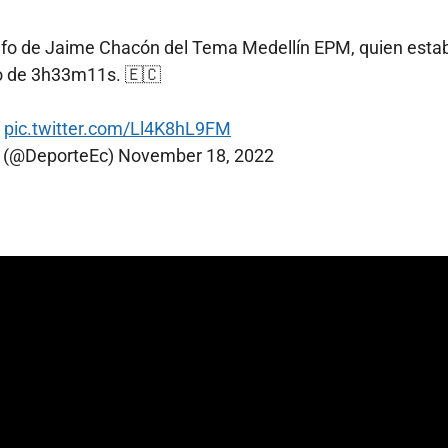
nfo de Jaime Chacón del Tema Medellín EPM, quien estab
o de 3h33m11s. 🇪🇨
pic.twitter.com/Ll4K8hL9FM
e (@DeporteEc)
November 18, 2022