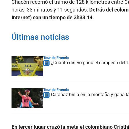
Chacón recorrió el tramo de 128 kilómetros entre C
horas, 33 minutos y 11 segundos.
Detrás del colom
Internet) con un tiempo de 3h33:14.
Últimas noticias
Tour de Francia
¿Cuánto dinero ganó el campeón del To
Tour de Francia
Carapaz brilla en la montaña y gana la
En tercer lugar cruzó la meta el colombiano Crist