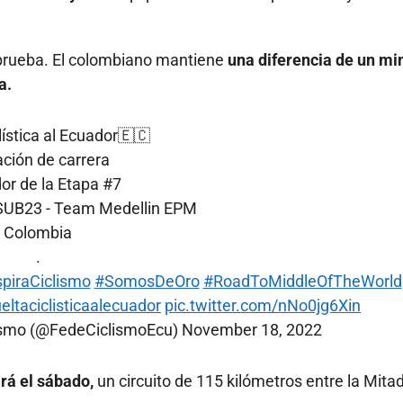
a prueba. El colombiano mantiene
una diferencia de un mi
a.
lística al Ecuador🇪🇨
ación de carrera
r de la Etapa #7
SUB23 - Team Medellin EPM
Colombia
.
piraCiclismo
#SomosDeOro
#RoadToMiddleOfTheWorld
eltaciclisticaalecuador
pic.twitter.com/nNo0jg6Xin
lismo (@FedeCiclismoEcu)
November 18, 2022
rá el sábado,
un circuito de 115 kilómetros entre la Mitad