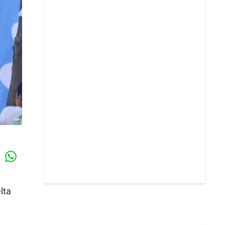
Whatsapp
k
lta