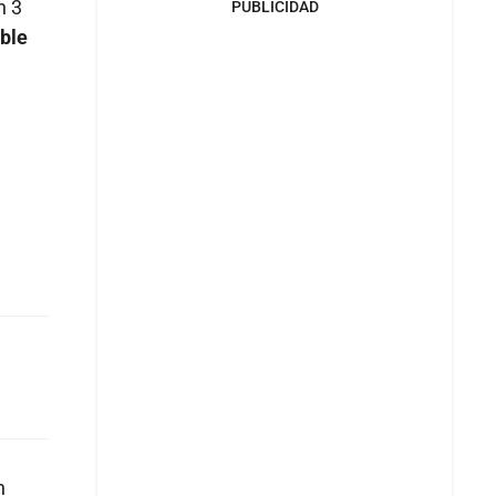
n 3
PUBLICIDAD
ble
n