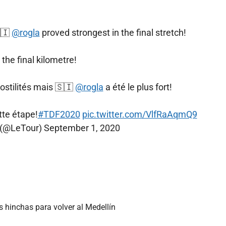
🇮
@rogla
proved strongest in the final stretch!
 the final kilometre!
ostilités mais 🇸🇮
@rogla
a été le plus fort!
tte étape!
#TDF2020
pic.twitter.com/VlfRaAqmQ9
 (@LeTour)
September 1, 2020
s hinchas para volver al Medellín