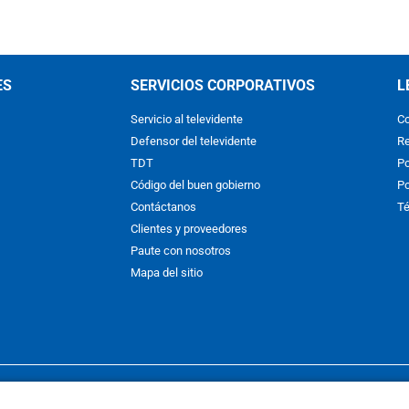
ES
SERVICIOS CORPORATIVOS
L
Servicio al televidente
Co
Defensor del televidente
Re
TDT
Po
Código del buen gobierno
Po
Contáctanos
Té
Clientes y proveedores
Paute con nosotros
Mapa del sitio
nos y condiciones
y
Políticas de Tratamiento de la Información
de
CAR
hibida su reproducción total o parcial, así como su traducción a cual