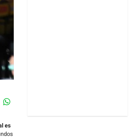
Whatsapp
k
al es
undos