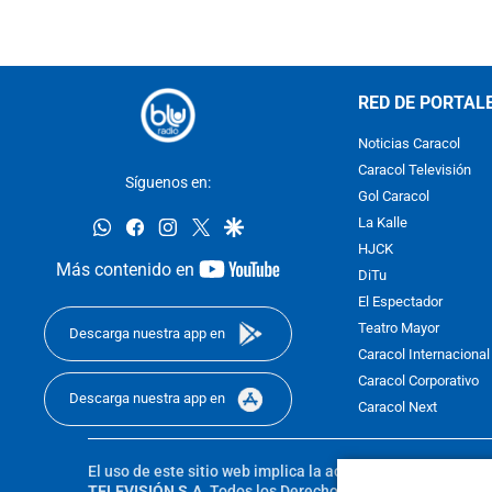
RED DE PORTAL
Noticias Caracol
Caracol Televisión
Síguenos en:
Gol Caracol
whatsapp
facebook
instagram
twitter
google
La Kalle
HJCK
youtube-
Más contenido en
DiTu
footer
El Espectador
Teatro Mayor
Descarga nuestra app en
Caracol Internacional
Caracol Corporativo
Descarga nuestra app en
Caracol Next
El uso de este sitio web implica la aceptación de los
Térmi
TELEVISIÓN S.A.
Todos los Derechos Reservados D.R.A. Pro