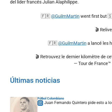
del líder francés Julian Alaphilippe.
🇫🇷
@GuilmMartin
went first but 
🎬 Relive
🇫🇷
@GuilmMartin
a lancé les h
🎬 Retrouvez le dernier kilomètre de ce
— Tour de France™
Últimas noticias
Fútbol Colombiano
Juan Fernando Quintero pide esto a lo