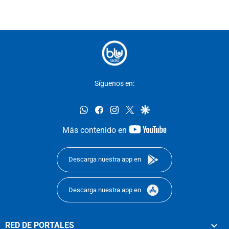
Síguenos en:
whatsapp
facebook
instagram
twitter
google
youtube-
Más contenido en
footer
Descarga nuestra app en
Descarga nuestra app en
RED DE PORTALES