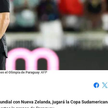
 en el Olimpia de Paraguay
AFP
Faceboo
X
Mundial con Nueva Zelanda, jugará la Copa Sudamerican