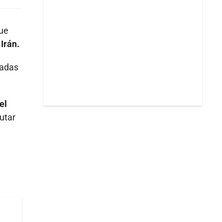
que
Irán.
cadas
el
utar