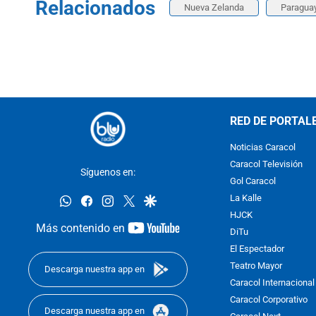
Relacionados
Nueva Zelanda
Paragua
RED DE PORTAL
Noticias Caracol
Caracol Televisión
Síguenos en:
Gol Caracol
whatsapp
facebook
instagram
twitter
google
La Kalle
HJCK
youtube-
Más contenido en
DiTu
footer
El Espectador
Teatro Mayor
Descarga nuestra app en
Caracol Internacional
Caracol Corporativo
Descarga nuestra app en