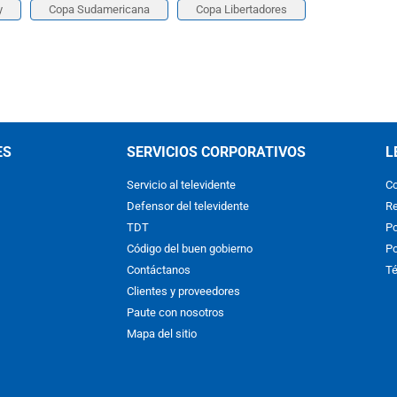
y
Copa Sudamericana
Copa Libertadores
ES
SERVICIOS CORPORATIVOS
L
Servicio al televidente
Co
Defensor del televidente
Re
TDT
Po
Código del buen gobierno
Po
Contáctanos
Té
Clientes y proveedores
Paute con nosotros
Mapa del sitio