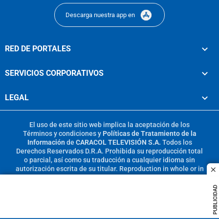
Descarga nuestra app en
RED DE PORTALES
SERVICIOS CORPORATIVOS
LEGAL
El uso de este sitio web implica la aceptación de los
Términos y condiciones
y
Políticas de Tratamiento de la
Información
de
CARACOL TELEVISIÓN S.A.
Todos los
Derechos Reservados D.R.A. Prohibida su reproducción total
o parcial, así como su traducción a cualquier idioma sin
autorización escrita de su titular. Reproduction in whole or in
c
part, or translation without written permission is prohibited.
All rights reserved 2025.
PUBLICIDAD
MIEMBRO DE: