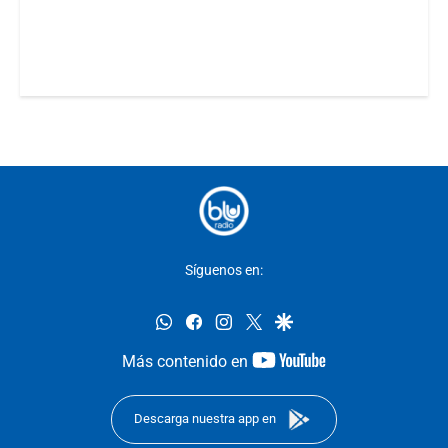
Síguenos en:
whatsapp
facebook
instagram
twitter
google
youtube-
Más contenido en
footer
Descarga nuestra app en