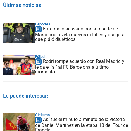
Últimas noticias
Deportes
Enfermero acusado por la muerte de
Maradona revela nuevos detalles y asegura
que pidió diuréticos
Fútbol
Rodri rompe acuerdo con Real Madrid y
le da el "sí" al FC Barcelona a último
momento
Le puede interesar:
Ciclismo
Así fue el minuto a minuto de la victoria
de Daniel Martínez en la etapa 13 del Tour de
Francia