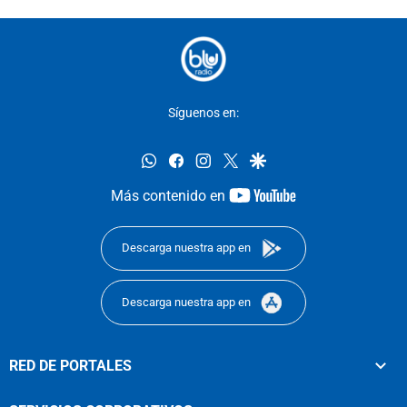
Síguenos en:
whatsapp
facebook
instagram
twitter
google
youtube-
Más contenido en
footer
Descarga nuestra app en
Descarga nuestra app en
RED DE PORTALES