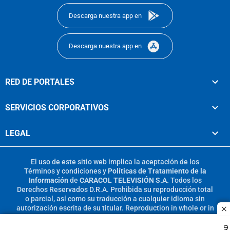
Descarga nuestra app en
Descarga nuestra app en
RED DE PORTALES
SERVICIOS CORPORATIVOS
LEGAL
El uso de este sitio web implica la aceptación de los
Términos y condiciones
y
Políticas de Tratamiento de la
Información
de
CARACOL TELEVISIÓN S.A.
Todos los
Derechos Reservados D.R.A. Prohibida su reproducción total
o parcial, así como su traducción a cualquier idioma sin
autorización escrita de su titular. Reproduction in whole or in
c
part, or translation without written permission is prohibited.
All rights reserved 2025.