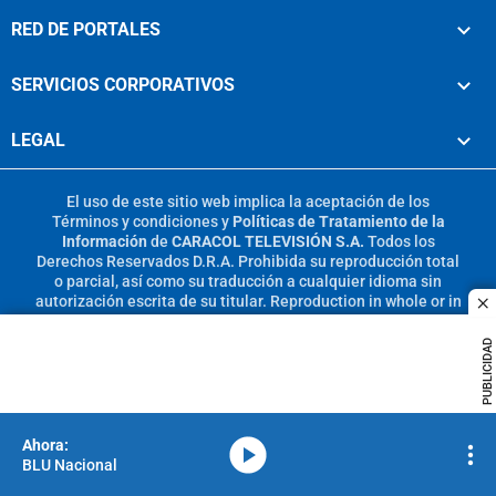
RED DE PORTALES
SERVICIOS CORPORATIVOS
LEGAL
El uso de este sitio web implica la aceptación de los
Términos y condiciones
y
Políticas de Tratamiento de la
Información
de
CARACOL TELEVISIÓN S.A.
Todos los
Derechos Reservados D.R.A. Prohibida su reproducción total
o parcial, así como su traducción a cualquier idioma sin
autorización escrita de su titular. Reproduction in whole or in
c
part, or translation without written permission is prohibited.
All rights reserved 2025.
PUBLICIDAD
MIEMBRO DE:
media-icon
BLU Nacional