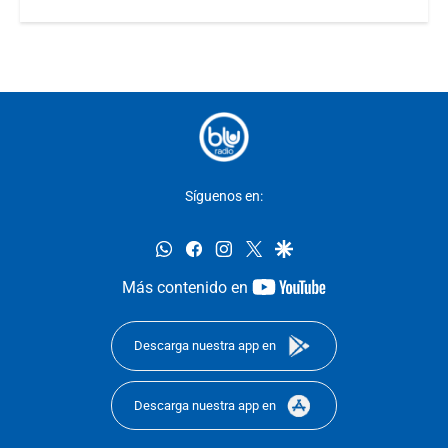
Síguenos en:
whatsapp
facebook
instagram
twitter
google
youtube-
Más contenido en
footer
Descarga nuestra app en
Descarga nuestra app en